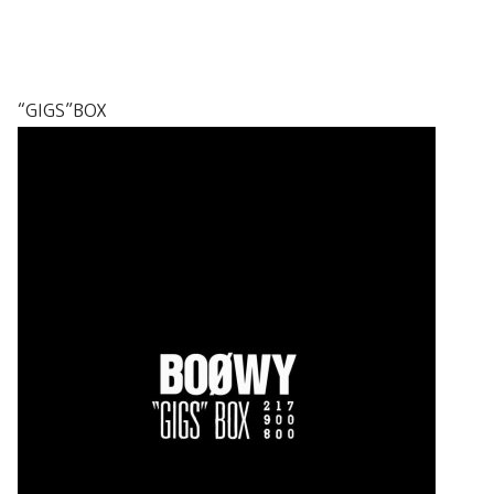
“GIGS”BOX