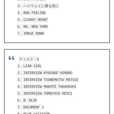
3. ハイウェイに乗る前に
4. BAD FEELING
5. CLOUDY HEART
6. NO. NEW YORK
7. IMAGE DOWN
ディスク：6
1. LIAR GIRL
2. INTERVIEW KYOSUKE HIMURO
3. INTERVIEW TSUNEMATSU MATSUI
4. INTERVIEW MAKOTO TAKAHASHI
5. INTERVIEW TOMOYASU HOTEI
6. B・BLUE
7. DOCUMENT 1