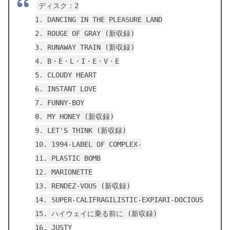
ディスク：2
1. DANCING IN THE PLEASURE LAND
2. ROUGE OF GRAY (新収録)
3. RUNAWAY TRAIN (新収録)
4. B・E・L・I・E・V・E
5. CLOUDY HEART
6. INSTANT LOVE
7. FUNNY-BOY
8. MY HONEY (新収録)
9. LET'S THINK (新収録)
10. 1994-LABEL OF COMPLEX-
11. PLASTIC BOMB
12. MARIONETTE
13. RENDEZ-VOUS (新収録)
14. SUPER-CALIFRAGILISTIC-EXPIARI-DOCIOUS
15. ハイウェイに乗る前に (新収録)
16. JUSTY