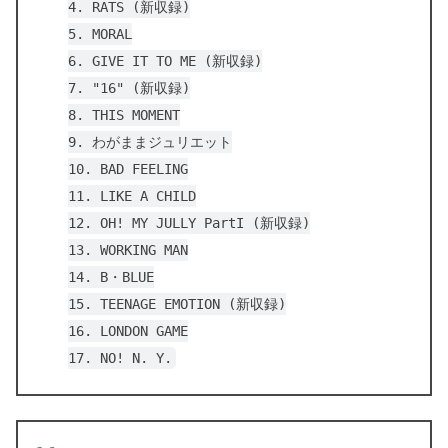
4. RATS (新収録)
5. MORAL
6. GIVE IT TO ME (新収録)
7. "16" (新収録)
8. THIS MOMENT
9. わがままジュリエット
10. BAD FEELING
11. LIKE A CHILD
12. OH! MY JULLY PartI (新収録)
13. WORKING MAN
14. B・BLUE
15. TEENAGE EMOTION (新収録)
16. LONDON GAME
17. NO! N. Y.