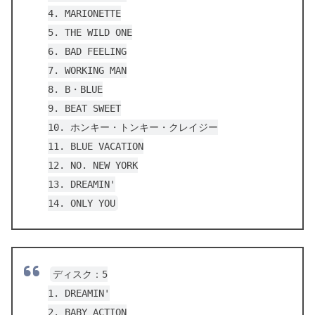
4. MARIONETTE
5. THE WILD ONE
6. BAD FEELING
7. WORKING MAN
8. B・BLUE
9. BEAT SWEET
10. ホンキー・トンキー・クレイジー
11. BLUE VACATION
12. NO. NEW YORK
13. DREAMIN'
14. ONLY YOU
ディスク：5
1. DREAMIN'
2. BABY ACTION